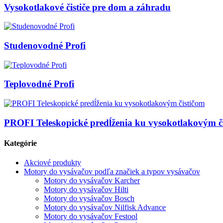
Vysokotlakové čističe pre dom a záhradu
Studenovodné Profi
Teplovodné Profi
PROFI Teleskopické predĺženia ku vysokotlakovým č
Kategórie
Akciové produkty
Motory do vysávačov podľa značiek a typov vysávačov
Motory do vysávačov Karcher
Motory do vysávačov Hilti
Motory do vysávačov Bosch
Motory do vysávačov Nilfisk Advance
Motory do vysávačov Festool