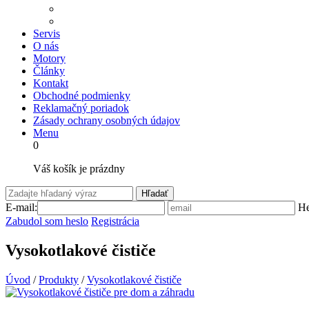
Servis
O nás
Motory
Články
Kontakt
Obchodné podmienky
Reklamačný poriadok
Zásady ochrany osobných údajov
Menu
0
Váš košík je prázdny
Hľadať
E-mail:
He
Zabudol som heslo
Registrácia
Vysokotlakové čističe
Úvod
/
Produkty
/
Vysokotlakové čističe