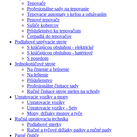
Tepovače
Profesionálne sady na tepovanie
Tepovacie automaty s kefou a odsávaním
Penové tepovače
Sušiče kobercov
Príslušenstvo ku tepovačom
Čerpadlá do tepovačov
Podlahové umývacie stroje
S kráčajúcou obsluhou - elektrické
S kráčajúcou obsluhou - batériové
S posedom
Jednokotúčové stroje
Na čistenie a brúsenie
Na leštenie
Príslušenstvo
Profesionálne čistiace sady
Ručné čistiace stroje nielen na schody
Upratovacie vozíky a mopy
Upratovacie vozíky
Upratovacie vozíky - Sety
Mopy, držiaky mopov a tyče
Ručná upratovacia technika
Podlahové stierky
Ručné a tyčové držiaky padov a ručné pady
Parné čističe