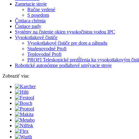
Zametacie stroje
Ručne vedené
S posedom
Čistiaca chémia
Čistiace pady
Systémy na čistenie okien vysokočistou vodou IPC
Vysokotlakové čističe
Vysokotlakové čističe pre dom a záhradu
Studenovodné Profi
Teplovodné Profi
PROFI Teleskopické predĺženia ku vysokotlakovým čist
Robotické autonómne podlahové umývacie stroje
Zobraziť viac