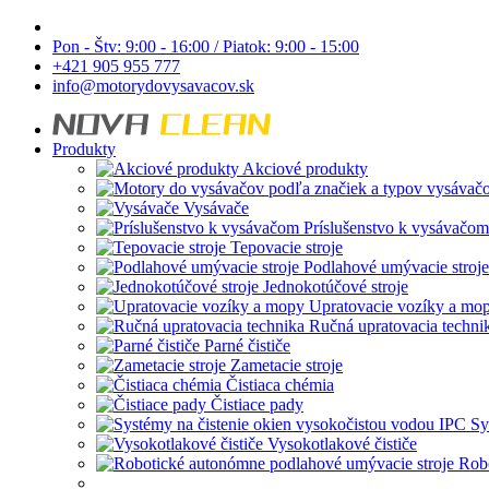
Pon - Štv: 9:00 - 16:00 / Piatok: 9:00 - 15:00
+421 905 955 777
info@motorydovysavacov.sk
Produkty
Akciové produkty
Vysávače
Príslušenstvo k vysávačom
Tepovacie stroje
Podlahové umývacie stroje
Jednokotúčové stroje
Upratovacie vozíky a mo
Ručná upratovacia techni
Parné čističe
Zametacie stroje
Čistiaca chémia
Čistiace pady
Sy
Vysokotlakové čističe
Robo