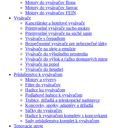
Motory do vysávačov Bona
Motory do vysávačov Janvac
Motory do vysávačov FEIN
Vysávače
Kancelárske a hotelové vysávače
Priemyselné vysávače sucho-mokro
Priemyselné vysávače na suché sanie
Vysávače s čerpadlom
Bezpečnostné vysávače pre nebezpečné látky
Vysávače na oleje a emulzie
Vysávače do výbušného prostredia
Vysávače do výšok a ťažko dostupných miest
Vysávače na popol
Vysávače do lietadiel
Príslušenstvo k vysávačom
Motory a vývevy
Filtre do vysávačov
Hadice ku vysávačom
Podlahové hubice k vysávačom
Trubice, držadlá a teleskopické nadstavce
Koncovky, spojky, adaptéry a držadlá
Sáčky do vysávačov
Hadice k vysávačom komplety s koncovkami
Sady príslušenstva komplet k vysávačom
Tepovacie stroje