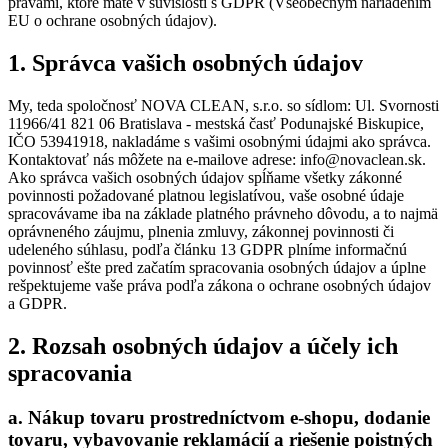
právami, ktoré máte v súvislosti s GDPR (Všeobecným nariadením
EU o ochrane osobných údajov).
1. Správca vašich osobných údajov
My, teda spoločnosť NOVA CLEAN, s.r.o. so sídlom: Ul. Svornosti
11966/41 821 06 Bratislava - mestská časť Podunajské Biskupice,
IČO 53941918, nakladáme s vašimi osobnými údajmi ako správca.
Kontaktovať nás môžete na e-mailove adrese: info@novaclean.sk.
Ako správca vašich osobných údajov spĺňame všetky zákonné
povinnosti požadované platnou legislatívou, vaše osobné údaje
spracovávame iba na základe platného právneho dôvodu, a to najmä
oprávneného záujmu, plnenia zmluvy, zákonnej povinnosti či
udeleného súhlasu, podľa článku 13 GDPR plníme informačnú
povinnosť ešte pred začatím spracovania osobných údajov a úplne
rešpektujeme vaše práva podľa zákona o ochrane osobných údajov
a GDPR.
2. Rozsah osobných údajov a účely ich
spracovania
a. Nákup tovaru prostredníctvom e-shopu, dodanie
tovaru, vybavovanie reklamácií a riešenie poistných