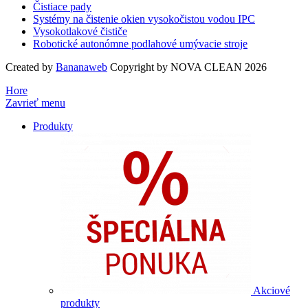
Čistiace pady
Systémy na čistenie okien vysokočistou vodou IPC
Vysokotlakové čističe
Robotické autonómne podlahové umývacie stroje
Created by
Bananaweb
Copyright by NOVA CLEAN 2026
Hore
Zavrieť menu
Produkty
Akciové
produkty