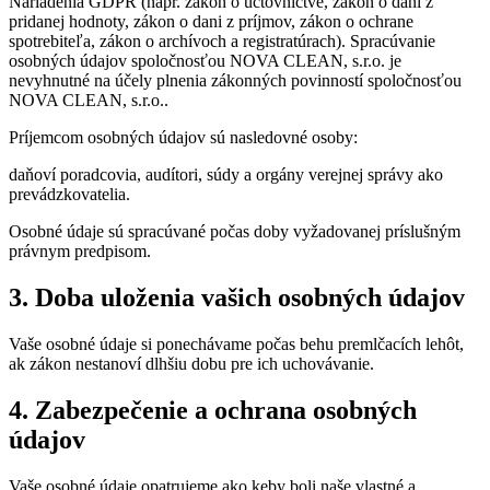
Nariadenia GDPR (napr. zákon o účtovníctve, zákon o dani z
pridanej hodnoty, zákon o dani z príjmov, zákon o ochrane
spotrebiteľa, zákon o archívoch a registratúrach). Spracúvanie
osobných údajov spoločnosťou NOVA CLEAN, s.r.o. je
nevyhnutné na účely plnenia zákonných povinností spoločnosťou
NOVA CLEAN, s.r.o..
Príjemcom osobných údajov sú nasledovné osoby:
daňoví poradcovia, audítori, súdy a orgány verejnej správy ako
prevádzkovatelia.
Osobné údaje sú spracúvané počas doby vyžadovanej príslušným
právnym predpisom.
3. Doba uloženia vašich osobných údajov
Vaše osobné údaje si ponechávame počas behu premlčacích lehôt,
ak zákon nestanoví dlhšiu dobu pre ich uchovávanie.
4. Zabezpečenie a ochrana osobných
údajov
Vaše osobné údaje opatrujeme ako keby boli naše vlastné a