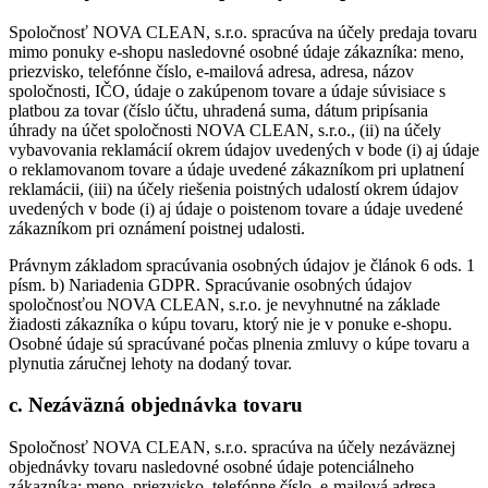
Spoločnosť NOVA CLEAN, s.r.o. spracúva na účely predaja tovaru
mimo ponuky e-shopu nasledovné osobné údaje zákazníka: meno,
priezvisko, telefónne číslo, e-mailová adresa, adresa, názov
spoločnosti, IČO, údaje o zakúpenom tovare a údaje súvisiace s
platbou za tovar (číslo účtu, uhradená suma, dátum pripísania
úhrady na účet spoločnosti NOVA CLEAN, s.r.o., (ii) na účely
vybavovania reklamácií okrem údajov uvedených v bode (i) aj údaje
o reklamovanom tovare a údaje uvedené zákazníkom pri uplatnení
reklamácii, (iii) na účely riešenia poistných udalostí okrem údajov
uvedených v bode (i) aj údaje o poistenom tovare a údaje uvedené
zákazníkom pri oznámení poistnej udalosti.
Právnym základom spracúvania osobných údajov je článok 6 ods. 1
písm. b) Nariadenia GDPR. Spracúvanie osobných údajov
spoločnosťou NOVA CLEAN, s.r.o. je nevyhnutné na základe
žiadosti zákazníka o kúpu tovaru, ktorý nie je v ponuke e-shopu.
Osobné údaje sú spracúvané počas plnenia zmluvy o kúpe tovaru a
plynutia záručnej lehoty na dodaný tovar.
c. Nezáväzná objednávka tovaru
Spoločnosť NOVA CLEAN, s.r.o. spracúva na účely nezáväznej
objednávky tovaru nasledovné osobné údaje potenciálneho
zákazníka: meno, priezvisko, telefónne číslo, e-mailová adresa,