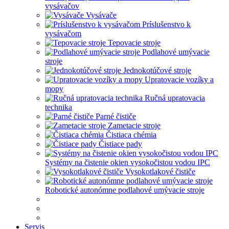
vysávačov
Vysávače
Príslušenstvo k
vysávačom
Tepovacie stroje
Podlahové umývacie
stroje
Jednokotúčové stroje
Upratovacie vozíky a
mopy
Ručná upratovacia
technika
Parné čističe
Zametacie stroje
Čistiaca chémia
Čistiace pady
Systémy na čistenie okien vysokočistou vodou IPC
Vysokotlakové čističe
Robotické autonómne podlahové umývacie stroje
Servis