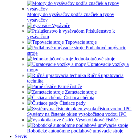
Motory do vysávačov podľa značiek a typov
vysávačov
Vysávače
Príslušenstvo k
vysávačom
Tepovacie stroje
Podlahové umývacie
stroje
Jednokotúčové stroje
Upratovacie vozíky a
mopy
Ručná upratovacia
technika
Parné čističe
Zametacie stroje
Čistiaca chémia
Čistiace pady
Systémy na čistenie okien vysokočistou vodou IPC
Vysokotlakové čističe
Robotické autonómne podlahové umývacie stroje
Servis