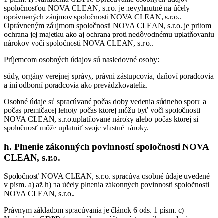
spoločnosťou NOVA CLEAN, s.r.o. je nevyhnutné na účely
oprávnených záujmov spoločnosti NOVA CLEAN, s.r.o..
Oprávneným záujmom spoločnosti NOVA CLEAN, s.r.o. je pritom
ochrana jej majetku ako aj ochrana proti nedôvodnému uplatňovaniu
nárokov voči spoločnosti NOVA CLEAN, s.r.o..
Príjemcom osobných údajov sú nasledovné osoby:
súdy, orgány verejnej správy, právni zástupcovia, daňoví poradcovia
a iní odborní poradcovia ako prevádzkovatelia.
Osobné údaje sú spracúvané počas doby vedenia súdneho sporu a
počas premlčacej lehoty počas ktorej môžu byť voči spoločnosti
NOVA CLEAN, s.r.o.uplatňované nároky alebo počas ktorej si
spoločnosť môže uplatniť svoje vlastné nároky.
h. Plnenie zákonných povinností spoločnosti NOVA
CLEAN, s.r.o.
Spoločnosť NOVA CLEAN, s.r.o. spracúva osobné údaje uvedené
v písm. a) až h) na účely plnenia zákonných povinností spoločnosti
NOVA CLEAN, s.r.o..
Právnym základom spracúvania je článok 6 ods. 1 písm. c)