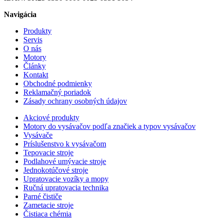
Navigácia
Produkty
Servis
O nás
Motory
Články
Kontakt
Obchodné podmienky
Reklamačný poriadok
Zásady ochrany osobných údajov
Akciové produkty
Motory do vysávačov podľa značiek a typov vysávačov
Vysávače
Príslušenstvo k vysávačom
Tepovacie stroje
Podlahové umývacie stroje
Jednokotúčové stroje
Upratovacie vozíky a mopy
Ručná upratovacia technika
Parné čističe
Zametacie stroje
Čistiaca chémia