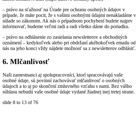
– právo na sťažnosť na Úrade pre ochranu osobných údajov v
prípade, že máte pocit, že s vašimi osobnými údajmi nenakladáme v
súlade so zákonom. Ak nás o prípadnom pochybení budete najprv
informovať, budeme veľmi radi a radi všetko dáme do poriadku.
– právo na odhlásenie zo zasielania newsletterov a obchodných
oznámení – kedykoľvek alebo pri obdržaní akéhokoľvek emailu od
nás na jeho konci vždy nájdete možnosť sa z newsletterov odhlásiť.
6. Mlčanlivosť
Naši zamestnanci aj spolupracovníci, ktorí spracovávajú vaše
osobné údaje, sú povinní zachovávať mlčanlivosť o osobných
údajoch a to aj po skončení zmluvného vzťahu s nami. Bez vášho
súhlasu nebudú vaše osobné údaje vydané žiadnej inej tretej strane.
slide
8 to 13
of 76