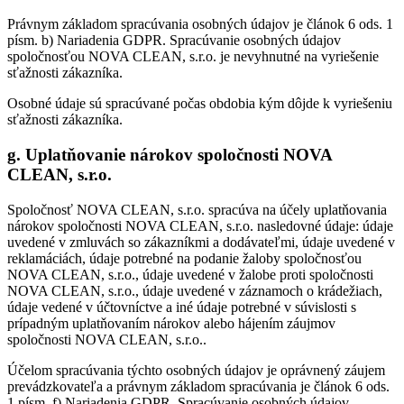
Právnym základom spracúvania osobných údajov je článok 6 ods. 1
písm. b) Nariadenia GDPR. Spracúvanie osobných údajov
spoločnosťou NOVA CLEAN, s.r.o. je nevyhnutné na vyriešenie
sťažnosti zákazníka.
Osobné údaje sú spracúvané počas obdobia kým dôjde k vyriešeniu
sťažnosti zákazníka.
g. Uplatňovanie nárokov spoločnosti NOVA
CLEAN, s.r.o.
Spoločnosť NOVA CLEAN, s.r.o. spracúva na účely uplatňovania
nárokov spoločnosti NOVA CLEAN, s.r.o. nasledovné údaje: údaje
uvedené v zmluvách so zákazníkmi a dodávateľmi, údaje uvedené v
reklamáciách, údaje potrebné na podanie žaloby spoločnosťou
NOVA CLEAN, s.r.o., údaje uvedené v žalobe proti spoločnosti
NOVA CLEAN, s.r.o., údaje uvedené v záznamoch o krádežiach,
údaje vedené v účtovníctve a iné údaje potrebné v súvislosti s
prípadným uplatňovaním nárokov alebo hájením záujmov
spoločnosti NOVA CLEAN, s.r.o..
Účelom spracúvania týchto osobných údajov je oprávnený záujem
prevádzkovateľa a právnym základom spracúvania je článok 6 ods.
1 písm. f) Nariadenia GDPR. Spracúvanie osobných údajov