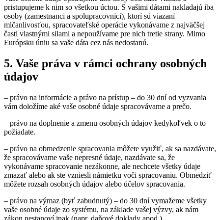
pristupujeme k nim so všetkou úctou. S vašimi dátami nakladajú iba
osoby (zamestnanci a spolupracovníci), ktorí sú viazaní
mlčanlivosťou, spracovateľské operácie vykonávame z najväčšej
časti vlastnými silami a nepoužívame pre nich tretie strany. Mimo
Európsku úniu sa vaše dáta cez nás nedostanú.
5. Vaše práva v rámci ochrany osobných
údajov
– právo na informácie a právo na prístup – do 30 dní od vyzvania
vám doložíme aké vaše osobné údaje spracovávame a prečo.
– právo na doplnenie a zmenu osobných údajov kedykoľvek o to
požiadate.
– právo na obmedzenie spracovania môžete využiť, ak sa nazdávate,
že spracovávame vaše nepresné údaje, nazdávate sa, že
vykonávame spracovanie nezákonne, ale nechcete všetky údaje
zmazať alebo ak ste vzniesli námietku voči spracovaniu. Obmedziť
môžete rozsah osobných údajov alebo účelov spracovania.
– právo na výmaz (byť zabudnutý) – do 30 dní vymažeme všetky
vaše osobné údaje zo systému, na základe vašej výzvy, ak nám
zákon nestanoví inak (napr. daňové doklady apod.)