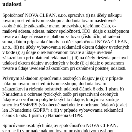
udalostí
Spoločnosť NOVA CLEAN, s.r.o. spracúva (i) na účely nákupu
tovaru prostredníctvom e-shopu a dodania tovaru nasledovné
osobné údaje zákazníka: meno, priezvisko, telefónne číslo, e-
mailová adresa, adresa, názov spoločnosti, IČO, údaje o zakúpenom
tovare a údaje súvisiace s platbou za tovar (číslo účtu, uhradená
suma, dátum pripísania úhrady na účet spoločnosti NOVA CLEAN,
s.r.o., (ii) na účely vybavovania reklamácií okrem údajov uvedených
v bode (i) aj údaje o reklamovanom tovare a údaje uvedené
zákazníkom pri uplatnení reklamácii, (iii) na účely riešenia poistných
udalostí okrem údajov uvedených v bode (i) aj údaje o poistenom
tovare a údaje uvedené zákazníkom pri oznámení poistnej udalosti.
Právnym základom spracúvania osobných údajov je (i) v prípade
nákupu tovaru prostredníctvom e-shopu, dodania tovaru
zákazníkovi a riešenia poistných udalostí článok 6 ods. 1 písm. b)
Nariadenia o ochrane fyzických osôb pri spracúvaní osobných
údajov a o voľnom pohybe takýchto údajov, ktorým sa zrušuje
smernica 95/46/ES (všeobecné nariadenie o ochrane údajov) (ďalej
len „Nariadenie GDPR“) a (ii) v prípade vybavovania reklamácií
článok 6 ods. 1 písm. c) Nariadenia GDPR.
Spracúvanie osobných údajov spoločnosťou NOVA CLEAN,
s.r.o. je (i) v prípade nákupu tovaru prostredníctvom e-shopu,