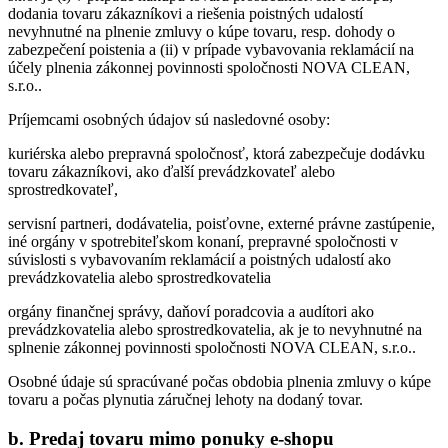
dodania tovaru zákazníkovi a riešenia poistných udalostí
nevyhnutné na plnenie zmluvy o kúpe tovaru, resp. dohody o
zabezpečení poistenia a (ii) v prípade vybavovania reklamácií na
účely plnenia zákonnej povinnosti spoločnosti NOVA CLEAN,
s.r.o..
Príjemcami osobných údajov sú nasledovné osoby:
kuriérska alebo prepravná spoločnosť, ktorá zabezpečuje dodávku
tovaru zákazníkovi, ako ďalší prevádzkovateľ alebo
sprostredkovateľ,
servisní partneri, dodávatelia, poisťovne, externé právne zastúpenie,
iné orgány v spotrebiteľskom konaní, prepravné spoločnosti v
súvislosti s vybavovaním reklamácií a poistných udalostí ako
prevádzkovatelia alebo sprostredkovatelia
orgány finančnej správy, daňoví poradcovia a audítori ako
prevádzkovatelia alebo sprostredkovatelia, ak je to nevyhnutné na
splnenie zákonnej povinnosti spoločnosti NOVA CLEAN, s.r.o..
Osobné údaje sú spracúvané počas obdobia plnenia zmluvy o kúpe
tovaru a počas plynutia záručnej lehoty na dodaný tovar.
b. Predaj tovaru mimo ponuky e-shopu