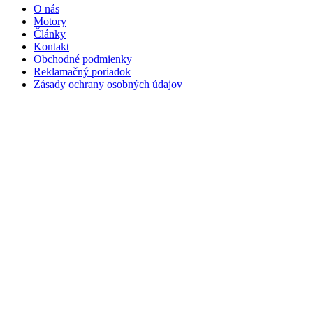
O nás
Motory
Články
Kontakt
Obchodné podmienky
Reklamačný poriadok
Zásady ochrany osobných údajov