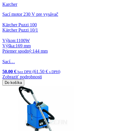
Karcher
Sací motor 230 V pre vysávač
Kärcher Puzzi 100
Kärcher Puzzi 10/1
Výkon:1100W
Výška:169 mm
Priemer spodný:144 mm
Sací…
50.00 €
(61.50 €
)
bez DPH
s DPH
Zobraziť podrobnosti
Do košíka