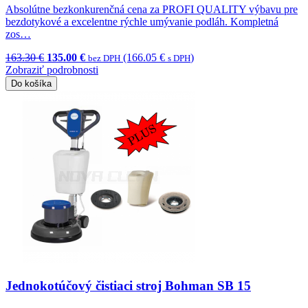
Absolútne bezkonkurenčná cena za PROFI QUALITY výbavu pre
bezdotykové a excelentne rýchle umývanie podláh. Kompletná
zos…
163.30 €
135.00 €
(166.05 €
)
bez DPH
s DPH
Zobraziť podrobnosti
Do košíka
Jednokotúčový čistiaci stroj Bohman SB 15