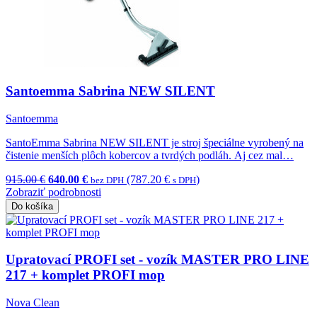
Santoemma Sabrina NEW SILENT
Santoemma
SantoEmma Sabrina NEW SILENT je stroj špeciálne vyrobený na
čistenie menších plôch kobercov a tvrdých podláh. Aj cez mal…
915.00 €
640.00 €
(787.20 €
)
bez DPH
s DPH
Zobraziť podrobnosti
Do košíka
Upratovací PROFI set - vozík MASTER PRO LINE
217 + komplet PROFI mop
Nova Clean