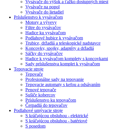
Vysávače do výšok a ťažko dostupných miest
Vysávače na popol
Vysávače do lietadiel
Príslušenstvo k vysávačom
Motory a vývevy
Filtre do vysávačov
Hadice ku vysávačom
Podlahové hubice k vysávačom
Trubice, držadlá a teleskopické nadstavce
Koncovky, spojky, adaptéry a držadlá
Sáčky do vysávačov
Hadice k vysávačom komplety s koncovkami
Sady príslušenstva komplet k vysávačom
Tepovacie stroje
Tepovače
Profesionálne sady na tepovanie
Tepovacie automaty s kefou a odsávaním
Penové tepovače
Sušiče kobercov
Príslušenstvo ku tepovačom
Čerpadlá do tepovačov
Podlahové umývacie stroje
S kráčajúcou obsluhou - elektrické
S kráčajúcou obsluhou - batériové
S posedom