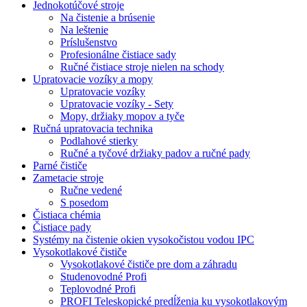
Jednokotúčové stroje
Na čistenie a brúsenie
Na leštenie
Príslušenstvo
Profesionálne čistiace sady
Ručné čistiace stroje nielen na schody
Upratovacie vozíky a mopy
Upratovacie vozíky
Upratovacie vozíky - Sety
Mopy, držiaky mopov a tyče
Ručná upratovacia technika
Podlahové stierky
Ručné a tyčové držiaky padov a ručné pady
Parné čističe
Zametacie stroje
Ručne vedené
S posedom
Čistiaca chémia
Čistiace pady
Systémy na čistenie okien vysokočistou vodou IPC
Vysokotlakové čističe
Vysokotlakové čističe pre dom a záhradu
Studenovodné Profi
Teplovodné Profi
PROFI Teleskopické predĺženia ku vysokotlakovým