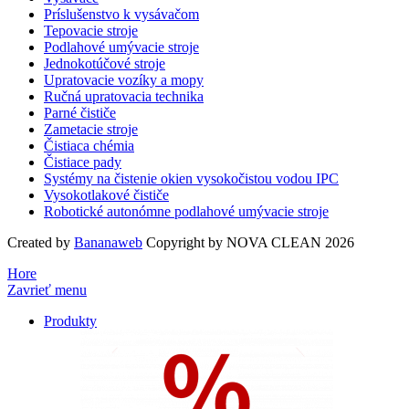
Príslušenstvo k vysávačom
Tepovacie stroje
Podlahové umývacie stroje
Jednokotúčové stroje
Upratovacie vozíky a mopy
Ručná upratovacia technika
Parné čističe
Zametacie stroje
Čistiaca chémia
Čistiace pady
Systémy na čistenie okien vysokočistou vodou IPC
Vysokotlakové čističe
Robotické autonómne podlahové umývacie stroje
Created by
Bananaweb
Copyright by NOVA CLEAN 2026
Hore
Zavrieť menu
Produkty