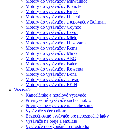
Motory do vysávačov Milwaukee
Motory do vysávačov Kränzle
Motory do vysávačov Rupes
Motory do vysávačov Hitachi
Motory do vysávačov a tepovačov Bohman
Motory do vysávačov Coynco
Motory do vysávačov Lavor
Motory do vysávačov Miele
Motory do vysávačov Husqvarna
Motory do vysávačov Rems
Motory do vysávačov Mirka
Motory do vysávačov AEG
Motory do vysávačov Baier
Motory do vysávačov Rowenta
Motory do vysávačov Bona
Motory do vysávačov Janvac
Motory do vysávačov FEIN
Vysávače
Kancelárske a hotelové vysávače
Priemyselné vysávače sucho-mokro
Priemyselné vysávače na suché sanie
Vysávače s čerpadlom
Bezpečnostné vysávače pre nebezpečné látky
Vysávače na oleje a emulzie
Vysávače do výbušného prostredia