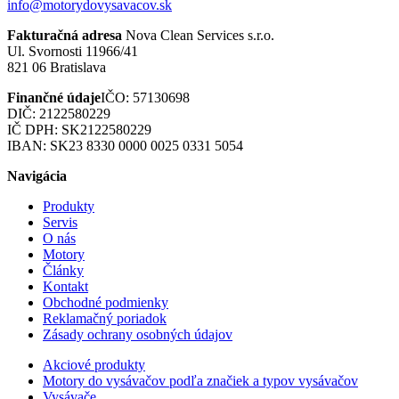
info@motorydovysavacov.sk
Fakturačná adresa
Nova Clean Services s.r.o.
Ul. Svornosti 11966/41
821 06 Bratislava
Finančné údaje
IČO: 57130698
DIČ: 2122580229
IČ DPH: SK2122580229
IBAN: SK23 8330 0000 0025 0331 5054
Navigácia
Produkty
Servis
O nás
Motory
Články
Kontakt
Obchodné podmienky
Reklamačný poriadok
Zásady ochrany osobných údajov
Akciové produkty
Motory do vysávačov podľa značiek a typov vysávačov
Vysávače