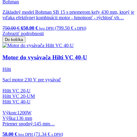
Bohman
Základný model Bohman SB 15 s priemerom kefy 430 mm, ktorý je
vďaka efektívnej kombinácii motor - hmotnosť - rýchlosť vh…
750.00 €
650.00 €
(799.50 €
)
bez DPH
s DPH
Zobraziť podrobnosti
Do košíka
Motor do vysávača Hilti VC 40-U
Hilti
Sací motor 230 V pre vysávač
Hilti VC 20-U
Hilti VC 20-UM
Hilti VC 40-U
Výkon:1200W
Výška:136 mm
Priemer spodný:145 mm…
58.00 €
(71.34 €
)
bez DPH
s DPH