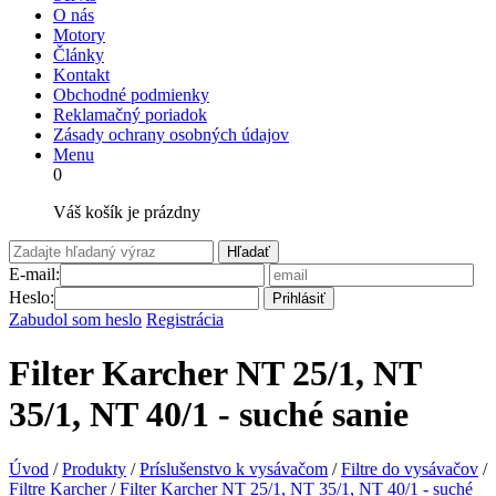
O nás
Motory
Články
Kontakt
Obchodné podmienky
Reklamačný poriadok
Zásady ochrany osobných údajov
Menu
0
Váš košík je prázdny
Hľadať
E-mail:
Heslo:
Prihlásiť
Zabudol som heslo
Registrácia
Filter Karcher NT 25/1, NT
35/1, NT 40/1 - suché sanie
Úvod
/
Produkty
/
Príslušenstvo k vysávačom
/
Filtre do vysávačov
/
Filtre Karcher
/
Filter Karcher NT 25/1, NT 35/1, NT 40/1 - suché