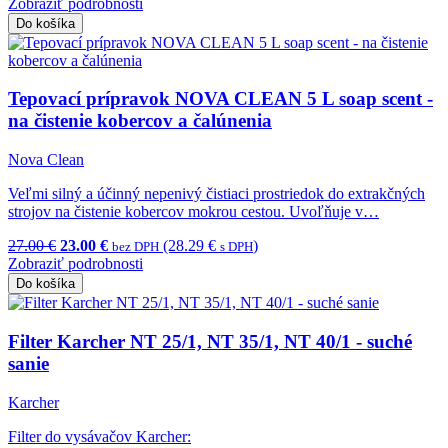
Zobraziť podrobnosti
Do košíka
Tepovací prípravok NOVA CLEAN 5 L soap scent -
na čistenie kobercov a čalúnenia
Nova Clean
Veľmi silný a účinný nepenivý čistiaci prostriedok do extrakčných
strojov na čistenie kobercov mokrou cestou. Uvoľňuje v…
27.00 €
23.00 €
(28.29 €
)
bez DPH
s DPH
Zobraziť podrobnosti
Do košíka
Filter Karcher NT 25/1, NT 35/1, NT 40/1 - suché
sanie
Karcher
Filter do vysávačov Karcher: