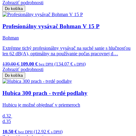
Zobraziť podrobnosti
Do košíka
Profesionálny vysávač Bohman V 15 P
Bohman
Extrémne tichý profesionálny vysávač na suché sanie s hlučnosťou
len 62 dB(A), optimálny na používanie počas pracovnej d…
139.00 €
109.00 €
(134.07 €
)
bez DPH
s DPH
Zobraziť podrobnosti
Do košíka
Hubica 300 prach - tvrdé podlahy
Hubicu je možné objednať v priemeroch
d.32
d.35
10.50 €
(12.92 €
)
bez DPH
s DPH