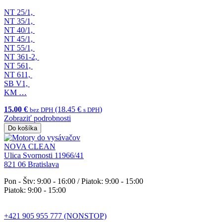
NT 25/1,
NT 35/1,
NT 40/1,
NT 45/1,
NT 55/1,
NT 361-2,
NT 561,
NT 611,
SB V1,
KM …
15.00 €
(18.45 €
)
bez DPH
s DPH
Zobraziť podrobnosti
Do košíka
NOVA CLEAN
Ulica Svornosti 11966/41
821 06 Bratislava
Pon - Štv: 9:00 - 16:00 / Piatok: 9:00 - 15:00
Piatok: 9:00 - 15:00
+421 905 955 777 (NONSTOP)