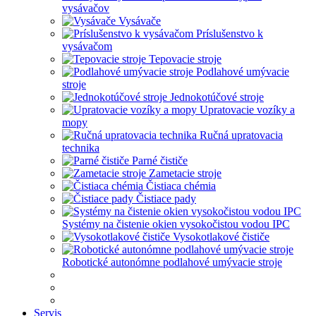
vysávačov
Vysávače
Príslušenstvo k
vysávačom
Tepovacie stroje
Podlahové umývacie
stroje
Jednokotúčové stroje
Upratovacie vozíky a
mopy
Ručná upratovacia
technika
Parné čističe
Zametacie stroje
Čistiaca chémia
Čistiace pady
Systémy na čistenie okien vysokočistou vodou IPC
Vysokotlakové čističe
Robotické autonómne podlahové umývacie stroje
Servis