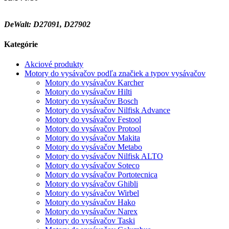
DeWalt: D27091, D27902
Kategórie
Akciové produkty
Motory do vysávačov podľa značiek a typov vysávačov
Motory do vysávačov Karcher
Motory do vysávačov Hilti
Motory do vysávačov Bosch
Motory do vysávačov Nilfisk Advance
Motory do vysávačov Festool
Motory do vysávačov Protool
Motory do vysávačov Makita
Motory do vysávačov Metabo
Motory do vysávačov Nilfisk ALTO
Motory do vysávačov Soteco
Motory do vysávačov Portotecnica
Motory do vysávačov Ghibli
Motory do vysávačov Wirbel
Motory do vysávačov Hako
Motory do vysávačov Narex
Motory do vysávačov Taski